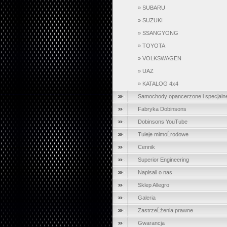
»
SUBARU
»
SUZUKI
»
SSANGYONG
»
TOYOTA
»
VOLKSWAGEN
»
UAZ
»
KATALOG 4x4
Samochody opancerzone i specjaln
Fabryka Dobinsons
Dobinsons YouTube
Tuleje mimoĹrodowe
Cennik
Superior Engineering
Napisali o nas
Sklep Allegro
Galeria
ZastrzeĹźenia prawne
Gwarancja