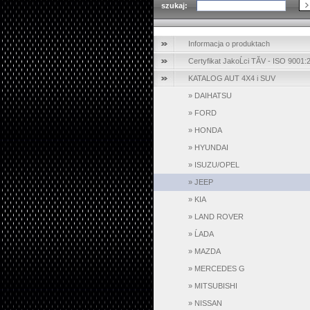
szukaj:
Informacja o produktach
Certyfikat JakoĹci TĂV - ISO 9001:
KATALOG AUT 4X4 i SUV
»
DAIHATSU
»
FORD
»
HONDA
»
HYUNDAI
»
ISUZU/OPEL
»
JEEP
»
KIA
»
LAND ROVER
»
ĹADA
»
MAZDA
»
MERCEDES G
»
MITSUBISHI
»
NISSAN