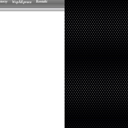
torzy
Kontakt
WspĂłĹpraca