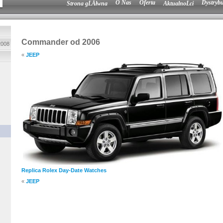
O Nas
Oferta
Dystrybu
Strona gĹĂłwna
AktualnoĹci
Commander od 2006
2008
«
JEEP
Replica Rolex Day-Date Watches
«
JEEP