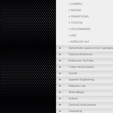
»
SUBARU
»
SUZUKI
»
SSANGYONG
»
TOYOTA
»
VOLKSWAGEN
»
UAZ
»
KATALOG 4x4
Samochody opancerzone i specjaln
Fabryka Dobinsons
Dobinsons YouTube
Tuleje mimoĹrodowe
Cennik
Superior Engineering
Napisali o nas
Sklep Allegro
Galeria
ZastrzeĹźenia prawne
Gwarancja