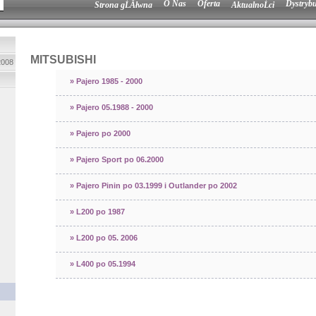
O Nas
Oferta
Dystrybu
Strona gĹĂłwna
AktualnoĹci
MITSUBISHI
2008
»
Pajero 1985 - 2000
»
Pajero 05.1988 - 2000
»
Pajero po 2000
»
Pajero Sport po 06.2000
»
Pajero Pinin po 03.1999 i Outlander po 2002
»
L200 po 1987
»
L200 po 05. 2006
»
L400 po 05.1994