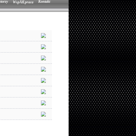
torzy
Kontakt
WspĂłĹpraca