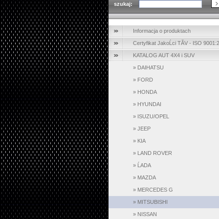
szukaj:
Informacja o produktach
Certyfikat JakoĹci TĂV - ISO 9001:
KATALOG AUT 4X4 i SUV
»
DAIHATSU
»
FORD
»
HONDA
»
HYUNDAI
»
ISUZU/OPEL
»
JEEP
»
KIA
»
LAND ROVER
»
ĹADA
»
MAZDA
»
MERCEDES G
»
MITSUBISHI
»
NISSAN