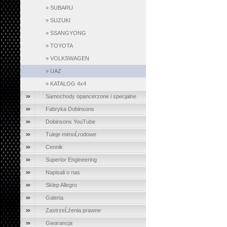
»
SUBARU
»
SUZUKI
»
SSANGYONG
»
TOYOTA
»
VOLKSWAGEN
»
UAZ
»
KATALOG 4x4
Samochody opancerzone i specjalne
Fabryka Dobinsons
Dobinsons YouTube
Tuleje mimoĹrodowe
Cennik
Superior Engineering
Napisali o nas
Sklep Allegro
Galeria
ZastrzeĹźenia prawne
Gwarancja