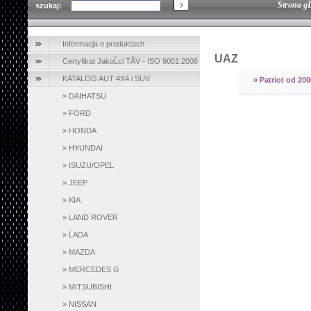
Strona g
szukaj:
Informacja o produktach
UAZ
Certyfikat JakoĹci TĂV - ISO 9001:2008
KATALOG AUT 4X4 i SUV
»
Patriot od 200
»
DAIHATSU
»
FORD
»
HONDA
»
HYUNDAI
»
ISUZU/OPEL
»
JEEP
»
KIA
»
LAND ROVER
»
ĹADA
»
MAZDA
»
MERCEDES G
»
MITSUBISHI
»
NISSAN