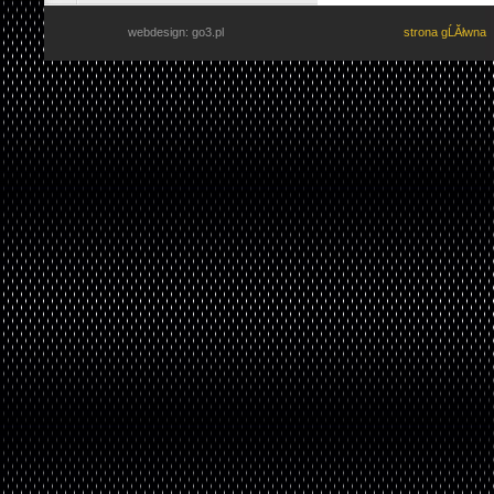
webdesign: go3.pl
strona gĹĂłwna