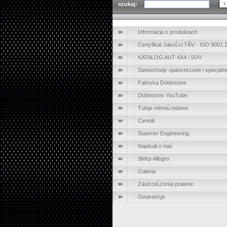
szukaj:
Informacja o produktach
Certyfikat JakoĹci TĂV - ISO 9001:
KATALOG AUT 4X4 i SUV
Samochody opancerzone i specjaln
Fabryka Dobinsons
Dobinsons YouTube
Tuleje mimoĹrodowe
Cennik
Superior Engineering
Napisali o nas
Sklep Allegro
Galeria
ZastrzeĹźenia prawne
Gwarancja