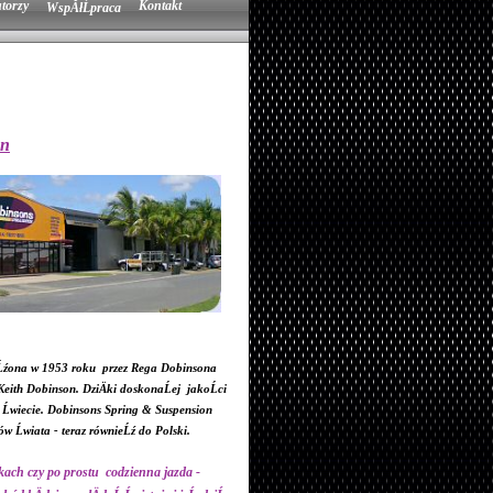
torzy
Kontakt
WspĂłĹpraca
on
oĹźona w 1953 roku przez Rega Dobinsona
 Keith Dobinson. DziÄki doskonaĹej jakoĹci
m Ĺwiecie. Dobinsons Spring & Suspension
w Ĺwiata - teraz równieĹź do Polski.
kach czy po prostu codzienna jazda -