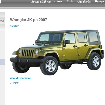
O Nas
Oferta
Dystrybu
Strona gĹĂłwna
AktualnoĹci
Wrangler JK po 2007
2008
«
JEEP
reloj de imitacion
«
JEEP