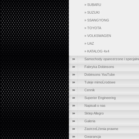
»
SUBARU
»
SUZUKI
»
SSANGYONG
»
TOYOTA
»
VOLKSWAGEN
»
UAZ
»
KATALOG 4x4
Samochody opancerzone i specjaln
Fabryka Dobinsons
Dobinsons YouTube
Tuleje mimoĹrodowe
Cennik
Superior Engineering
Napisali o nas
Sklep Allegro
Galeria
ZastrzeĹźenia prawne
Gwarancja