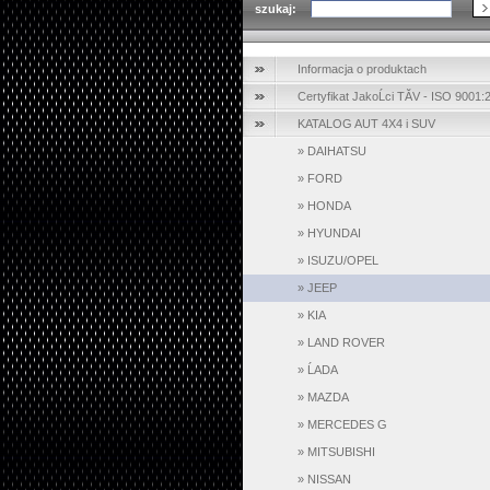
szukaj:
Informacja o produktach
Certyfikat JakoĹci TĂV - ISO 9001:
KATALOG AUT 4X4 i SUV
»
DAIHATSU
»
FORD
»
HONDA
»
HYUNDAI
»
ISUZU/OPEL
»
JEEP
»
KIA
»
LAND ROVER
»
ĹADA
»
MAZDA
»
MERCEDES G
»
MITSUBISHI
»
NISSAN