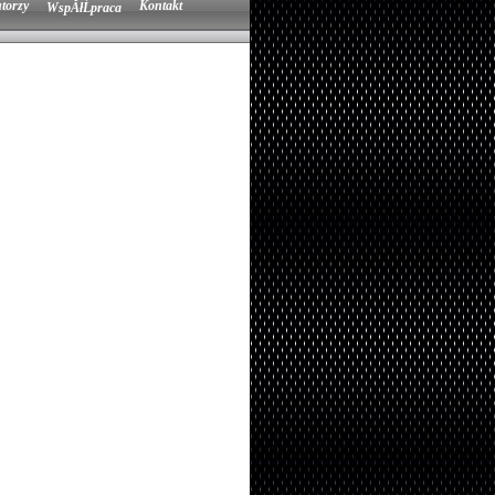
torzy
Kontakt
WspĂłĹpraca