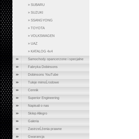
»
SUBARU
»
SUZUKI
»
SSANGYONG
»
TOYOTA
»
VOLKSWAGEN
»
UAZ
»
KATALOG 4x4
Samochody opancerzone i specjalne
Fabryka Dobinsons
Dobinsons YouTube
Tuleje mimoĹrodowe
Cennik
Superior Engineering
Napisali o nas
Sklep Allegro
Galeria
ZastrzeĹźenia prawne
Gwarancja