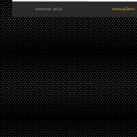
webdesign: go3.pl
strona gĹĂłwna