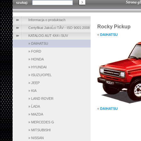
Strona g
szukaj:
Informacja o produktach
Rocky Pickup
Certyfikat JakoĹci TĂV - ISO 9001:2008
«
DAIHATSU
KATALOG AUT 4X4 i SUV
»
DAIHATSU
»
FORD
»
HONDA
»
HYUNDAI
»
ISUZU/OPEL
»
JEEP
»
KIA
»
LAND ROVER
»
ĹADA
«
DAIHATSU
»
MAZDA
»
MERCEDES G
»
MITSUBISHI
»
NISSAN