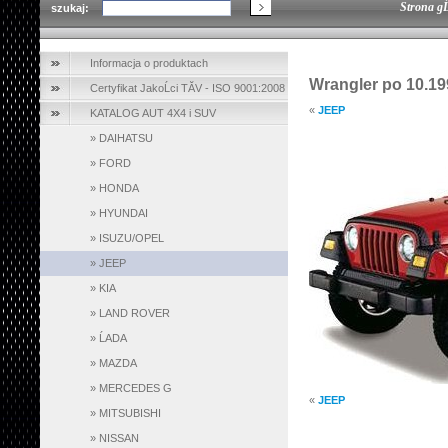
Strona g
szukaj:
Informacja o produktach
Wrangler po 10.19
Certyfikat JakoĹci TĂV - ISO 9001:2008
«
JEEP
KATALOG AUT 4X4 i SUV
»
DAIHATSU
»
FORD
»
HONDA
»
HYUNDAI
»
ISUZU/OPEL
»
JEEP
»
KIA
»
LAND ROVER
»
ĹADA
»
MAZDA
»
MERCEDES G
«
JEEP
»
MITSUBISHI
»
NISSAN