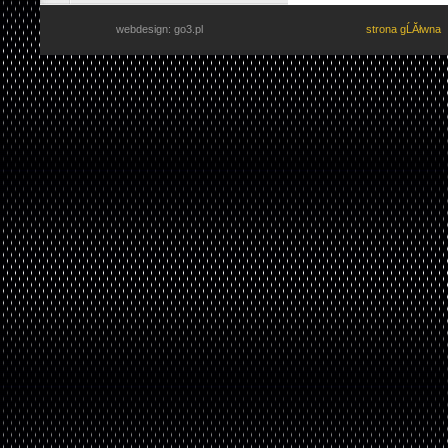
webdesign: go3.pl
strona gĹĂłwna