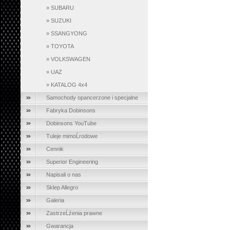
»
SUBARU
»
SUZUKI
»
SSANGYONG
»
TOYOTA
»
VOLKSWAGEN
»
UAZ
»
KATALOG 4x4
Samochody opancerzone i specjalne
Fabryka Dobinsons
Dobinsons YouTube
Tuleje mimoĹrodowe
Cennik
Superior Engineering
Napisali o nas
Sklep Allegro
Galeria
ZastrzeĹźenia prawne
Gwarancja