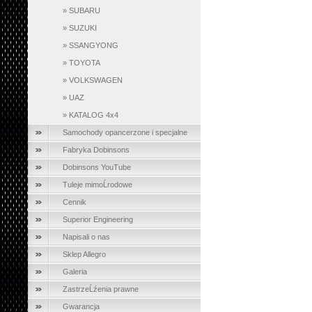
»
SUBARU
»
SUZUKI
»
SSANGYONG
»
TOYOTA
»
VOLKSWAGEN
»
UAZ
»
KATALOG 4x4
Samochody opancerzone i specjalne
Fabryka Dobinsons
Dobinsons YouTube
Tuleje mimoĹrodowe
Cennik
Superior Engineering
Napisali o nas
Sklep Allegro
Galeria
ZastrzeĹźenia prawne
Gwarancja