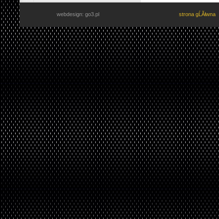
webdesign: go3.pl
strona gĹĂłwna