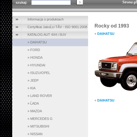
Strona g
szukaj:
Informacja o produktach
Rocky od 1993
Certyfikat JakoĹci TĂV - ISO 9001:2008
«
DAIHATSU
KATALOG AUT 4X4 i SUV
»
DAIHATSU
»
FORD
»
HONDA
»
HYUNDAI
»
ISUZU/OPEL
»
JEEP
»
KIA
»
LAND ROVER
«
DAIHATSU
»
ĹADA
»
MAZDA
»
MERCEDES G
»
MITSUBISHI
»
NISSAN