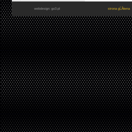
webdesign: go3.pl
strona gĹĂłwna