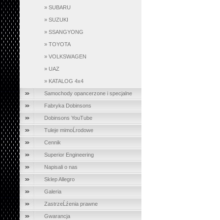
»
SUBARU
»
SUZUKI
»
SSANGYONG
»
TOYOTA
»
VOLKSWAGEN
»
UAZ
»
KATALOG 4x4
Samochody opancerzone i specjalne
Fabryka Dobinsons
Dobinsons YouTube
Tuleje mimoĹrodowe
Cennik
Superior Engineering
Napisali o nas
Sklep Allegro
Galeria
ZastrzeĹźenia prawne
Gwarancja