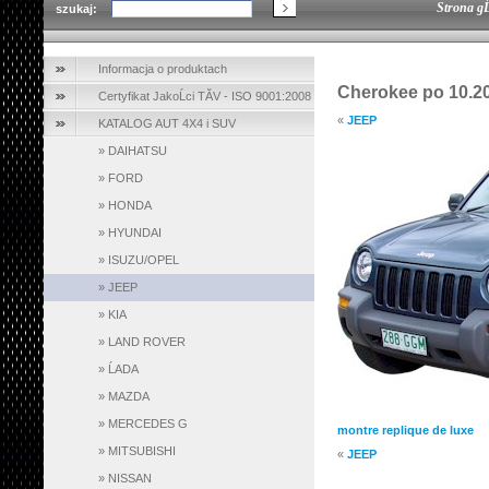
Strona g
szukaj:
Informacja o produktach
Cherokee po 10.2
Certyfikat JakoĹci TĂV - ISO 9001:2008
«
JEEP
KATALOG AUT 4X4 i SUV
»
DAIHATSU
»
FORD
»
HONDA
»
HYUNDAI
»
ISUZU/OPEL
»
JEEP
»
KIA
»
LAND ROVER
»
ĹADA
»
MAZDA
»
MERCEDES G
montre replique de luxe
»
MITSUBISHI
«
JEEP
»
NISSAN