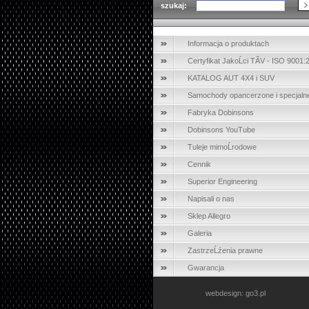
szukaj:
Informacja o produktach
Certyfikat JakoĹci TĂV - ISO 9001:
KATALOG AUT 4X4 i SUV
Samochody opancerzone i specjaln
Fabryka Dobinsons
Dobinsons YouTube
Tuleje mimoĹrodowe
Cennik
Superior Engineering
Napisali o nas
Sklep Allegro
Galeria
ZastrzeĹźenia prawne
Gwarancja
webdesign: go3.pl