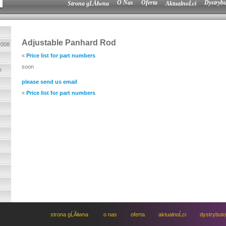
O Nas
Oferta
Dystrybu
Strona gĹĂłwna
AktualnoĹci
Adjustable Panhard Rod
2008
«
Price list for part numbers
soon
e
please send us email
«
Price list for part numbers
strona gĹĂłwna
o nas
oferta
aktualnoĹci
dystrybut