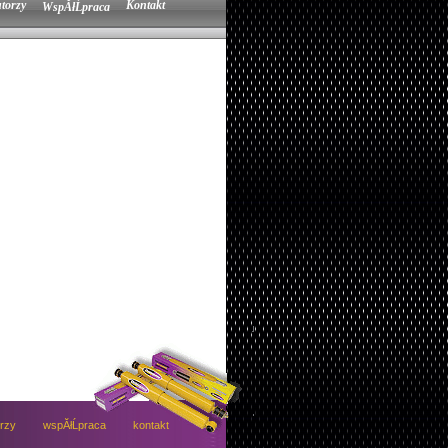
torzy
Kontakt
WspĂłĹpraca
orzy
wspĂłĹpraca
kontakt